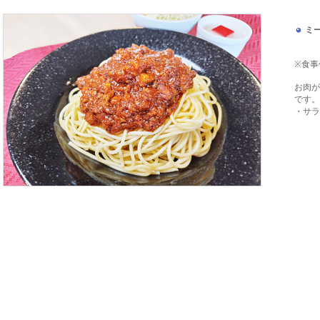
ミ
※食事
お肉が
です。
・サラ