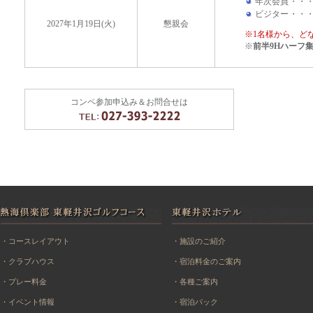
年次会員
・・
ビジター
・・
2027年1月19日(火)
懇親会
※1名様から、ど
※
前半9Hハーフ
コンペ参加申込み＆お問合せは
・コースレイアウト
・施設のご紹介
・クラブハウス
・宿泊料金のご案内
・プレー料金
・各種ご案内
・イベント情報
・宿泊パック