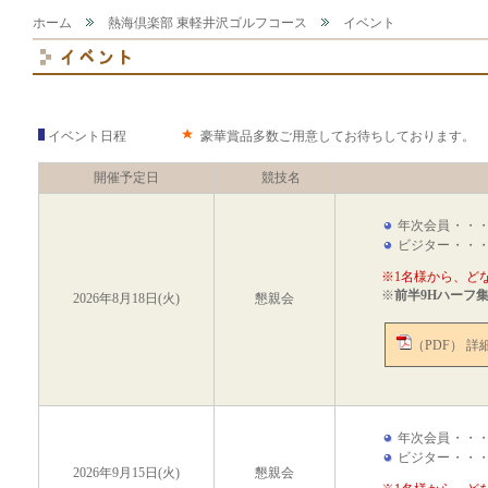
ホーム
熱海倶楽部 東軽井沢ゴルフコース
イベント
イベント日程
豪華賞品多数ご用意してお待ちしております。
開催予定日
競技名
年次会員
・・
ビジター
・・
※1名様から、ど
※
前半9Hハーフ
2026年8月18日(火)
懇親会
（PDF） 詳
年次会員
・・
ビジター
・・
2026年9月15日(火)
懇親会